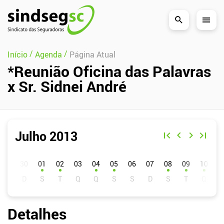
Pular Navegação (s)
/
/
Início
Agenda
Página Atual
*Reunião Oficina das Palavras
x Sr. Sidnei André
Julho 2013
D
S
T
Q
Q
S
S
01
02
03
04
05
06
07
08
09
10
1
Detalhes