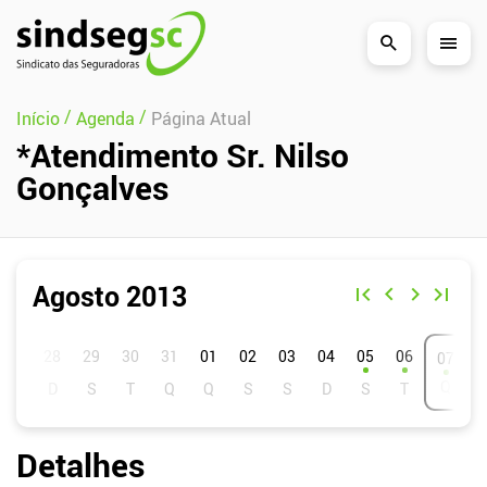
Pular Navegação (s)
/
/
Início
Agenda
Página Atual
*Atendimento Sr. Nilso
Gonçalves
Agosto 2013
D
S
T
Q
Q
S
S
01
02
03
04
05
06
07
Detalhes