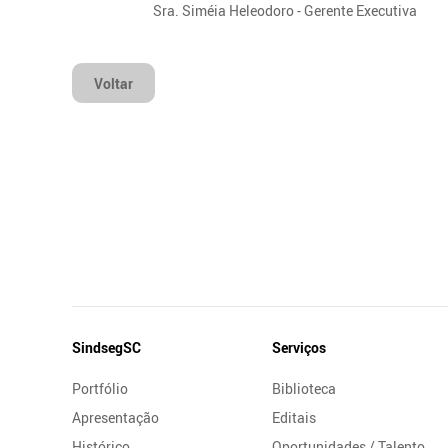
Sra. Siméia Heleodoro - Gerente Executiva
Voltar
Mapa
SindsegSC
Serviços
do
Portfólio
Biblioteca
Site
Apresentação
Editais
Histórico
Oportunidades / Talento