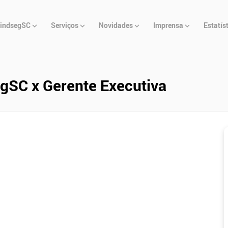
u
indsegSC
Serviços
Novidades
Imprensa
Estatís
cipal
gSC x Gerente Executiva