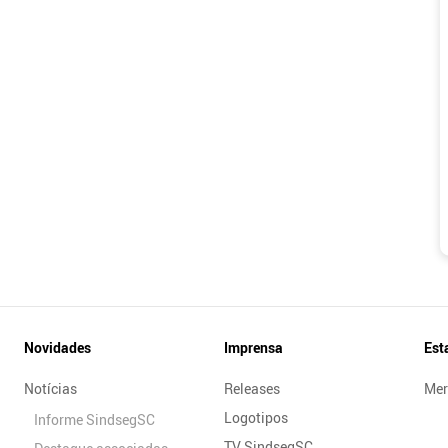
Novidades
Imprensa
Est
Notícias
Releases
Mer
Logotipos
Informe SindsegSC
TV SindsegSC