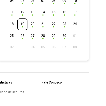
04
05
06
07
08
09
10
11
12
13
14
15
16
17
18
19
20
21
22
23
24
25
26
27
28
29
30
atísticas
Fale Conosco
cado de seguros