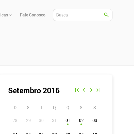
ticas
Fale Conosco
Setembro 2016
D
S
T
Q
Q
S
S
01
02
03