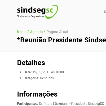
Pular Navegação (s)
Men
S
Prin
/
/
Início
Agenda
Página Atual
*Reunião Presidente Sindse
Detalhes
Data:
19/09/2016 às 10:00
Categoria:
Reuniões
Informações
Participantes:
Sr. Paulo Lückmann
-
Presidente SindsegSC