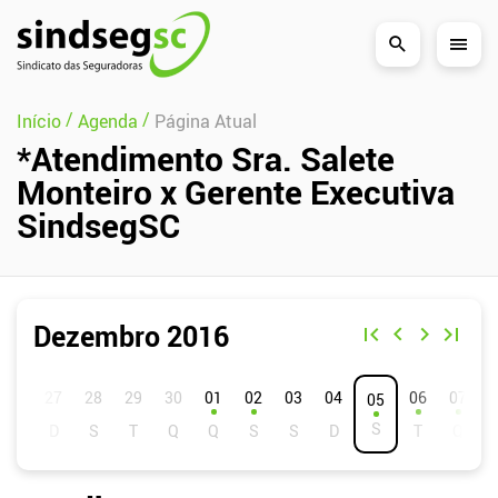
Pular Navegação (s)
/
/
Início
Agenda
Página Atual
*Atendimento Sra. Salete
Monteiro x Gerente Executiva
SindsegSC
Dezembro 2016
D
S
T
Q
Q
S
S
01
02
03
04
06
07
05