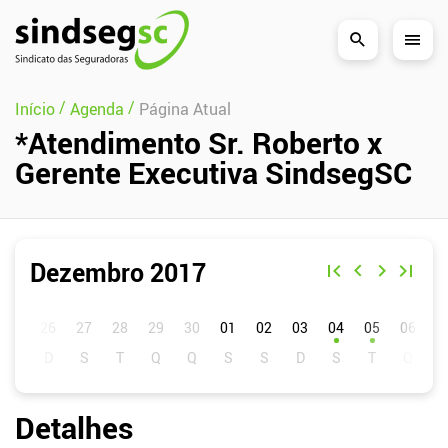
Pular Navegação (s)
/
/
Início
Agenda
Página Atual
*Atendimento Sr. Roberto x
Gerente Executiva SindsegSC
Dezembro 2017
D
S
T
Q
Q
S
S
01
02
03
04
05
06
0
Detalhes