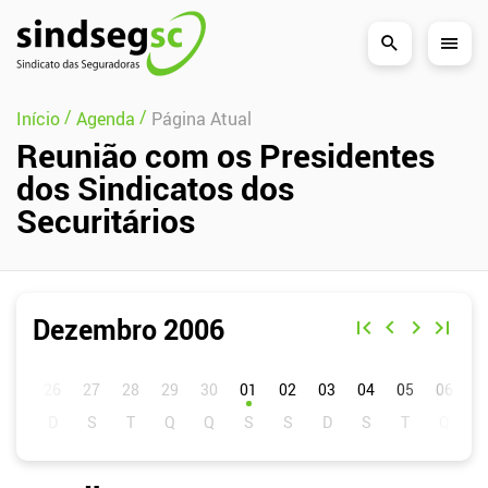
Pular Navegação (s)
/
/
Início
Agenda
Página Atual
Reunião com os Presidentes
dos Sindicatos dos
Securitários
Dezembro 2006
D
S
T
Q
Q
S
S
01
02
03
04
05
06
0