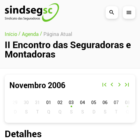
Pular Navegação (s)
/
/
Início
Agenda
Página Atual
II Encontro das Seguradoras e
Montadoras
Novembro 2006
D
S
T
Q
Q
S
S
01
02
03
04
05
06
07
08
0
Detalhes