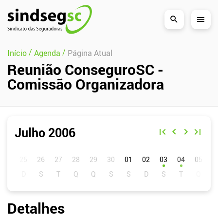
Pular Navegação (s)
/
/
Início
Agenda
Página Atual
Reunião ConseguroSC -
Comissão Organizadora
Julho 2006
D
S
T
Q
Q
S
S
01
02
03
04
05
0
Detalhes