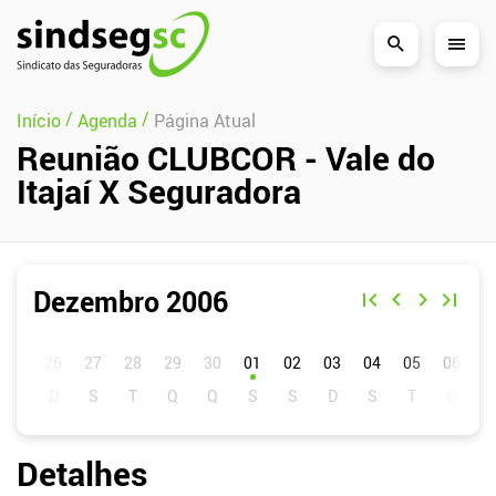
Pular Navegação (s)
/
/
Início
Agenda
Página Atual
Reunião CLUBCOR - Vale do
Itajaí X Seguradora
Dezembro 2006
D
S
T
Q
Q
S
S
01
02
03
04
05
06
0
Detalhes