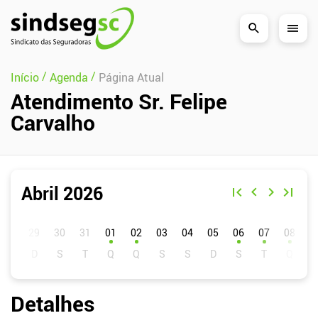
Pular Navegação (s)
/
/
Início
Agenda
Página Atual
Atendimento Sr. Felipe
Carvalho
Abril 2026
D
S
T
Q
Q
S
S
01
02
03
04
05
06
07
08
0
Detalhes