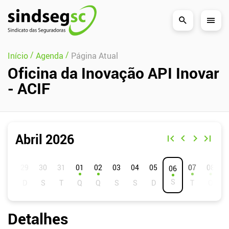
Pular Navegação (s)
/
/
Início
Agenda
Página Atual
Oficina da Inovação API Inovar
- ACIF
Abril 2026
D
S
T
Q
Q
S
S
01
02
03
04
05
07
08
06
Detalhes