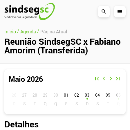
Pular Navegação (s)
/
/
Início
Agenda
Página Atual
Reunião SindsegSC x Fabiano
Amorim (Transferida)
Maio 2026
D
S
T
Q
Q
S
S
01
02
03
04
05
06
0
Detalhes