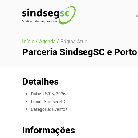
Pular Navegação (s)
Men
S
Prin
/
/
Início
Agenda
Página Atual
Parceria SindsegSC e Porto
Detalhes
Data:
26/05/2026
Local:
SindsegSC
Categoria:
Eventos
Informações