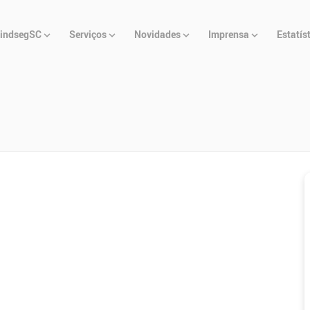
u
indsegSC
Serviços
Novidades
Imprensa
Estatís
cipal