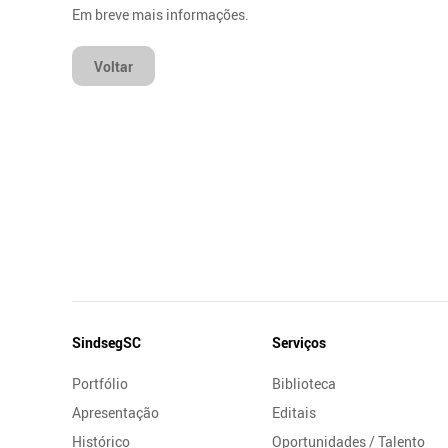
Em breve mais informações.
Voltar
Mapa
SindsegSC
Serviços
do
Portfólio
Biblioteca
Site
Apresentação
Editais
Histórico
Oportunidades / Talento