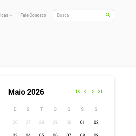
ticas
Fale Conosco
Maio 2026
D
S
T
Q
Q
S
S
01
02
03
04
05
06
07
08
09