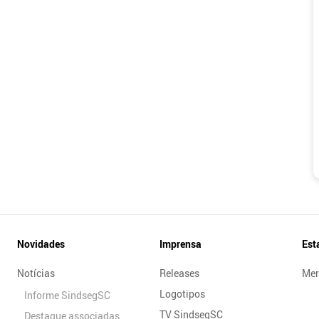
Novidades
Imprensa
Est
Notícias
Releases
Mer
Logotipos
Informe SindsegSC
TV SindsegSC
Destaque associadas