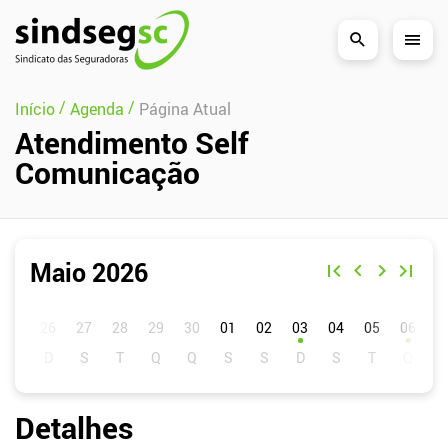
Pular Navegação (s)
/
/
Início
Agenda
Página Atual
Atendimento Self
Comunicação
Maio 2026
D
S
T
Q
Q
S
S
01
02
03
04
05
06
0
Detalhes