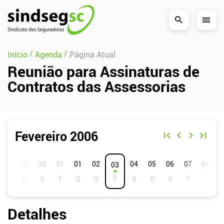
Pular Navegação (s)
/
/
Início
Agenda
Página Atual
Reunião para Assinaturas de
Contratos das Assessorias
Fevereiro 2006
D
S
T
Q
Q
S
S
01
02
04
05
06
07
08
03
Detalhes