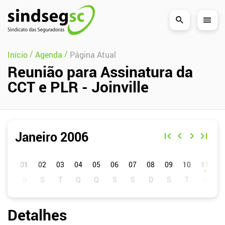
Pular Navegação (s)
/
/
Início
Agenda
Página Atual
Reunião para Assinatura da
CCT e PLR - Joinville
Janeiro 2006
D
S
T
Q
Q
S
S
01
02
03
04
05
06
07
08
09
10
11
1
Detalhes