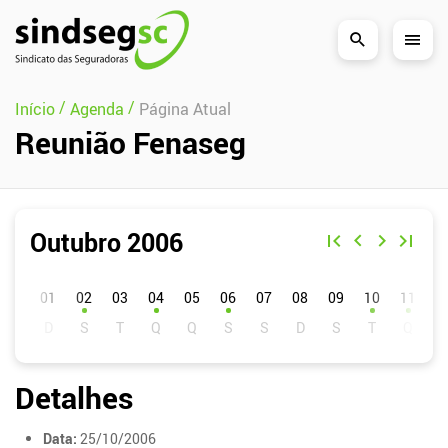
Pular Navegação (s)
/
/
Início
Agenda
Página Atual
Reunião Fenaseg
Outubro 2006
D
S
T
Q
Q
S
S
01
02
03
04
05
06
07
08
09
10
11
1
Detalhes
Data:
25/10/2006