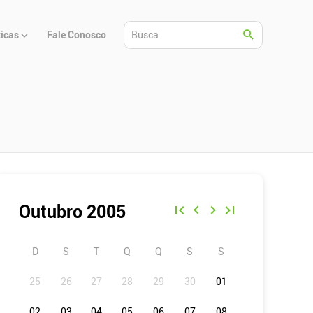
ticas
Fale Conosco
Outubro 2005
D
S
T
Q
Q
S
S
01
02
03
04
05
06
07
08