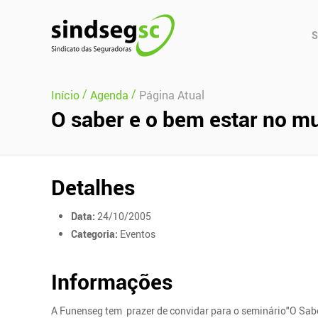
Pular Navegação (s)
Men
S
Prin
/
/
Início
Agenda
Página Atual
O saber e o bem estar no m
Detalhes
Data:
24/10/2005
Categoria:
Eventos
Informações
A Funenseg tem prazer de convidar para o seminário"O Sab