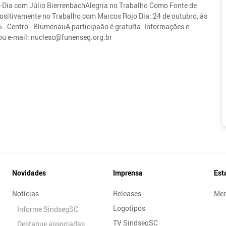
a-Dia com Júlio BierrenbachAlegria no Trabalho Como Fonte de
sitivamente no Trabalho com Marcos Rojo Dia: 24 de outubro, às
- Centro - BlumenauA participaão é gratuíta. Informações e
 ou e-mail: nuclesc@funenseg.org.br
Novidades
Imprensa
Est
Notícias
Releases
Mer
Logotipos
Informe SindsegSC
TV SindsegSC
Destaque associadas