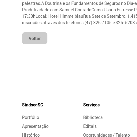
palestras:A Doutrina e os Fundamentos de Seguros no Dia-
Produtividade com Samuel ConradoComo Usar o Estresse Po
17:30hLocal: Hotel HimmelblauRua Sete de Setembro, 1.415 
inscrições através dos telefones (47) 326-7105 e 326- 5203
Voltar
Mapa
SindsegSC
Serviços
do
Portfólio
Biblioteca
Site
Apresentação
Editais
Histórico
Oportunidades / Talento