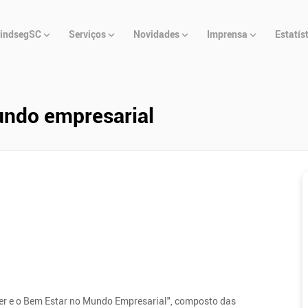
u
indsegSC
Serviços
Novidades
Imprensa
Estatís
cipal
undo empresarial
er e o Bem Estar no Mundo Empresarial", composto das