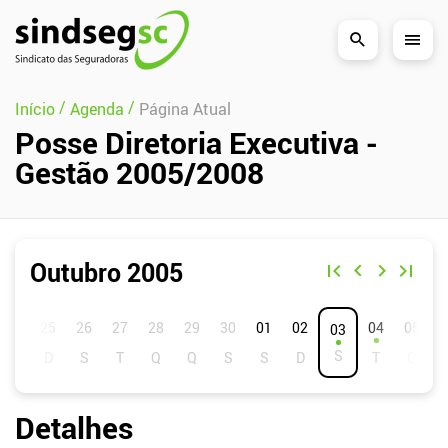
Pular Navegação (s)
/
/
Início
Agenda
Página Atual
Posse Diretoria Executiva -
Gestão 2005/2008
Outubro 2005
D
S
T
Q
Q
S
S
01
02
04
05
03
Detalhes