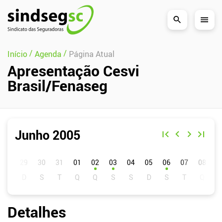
Pular Navegação (s)
/
/
Início
Agenda
Página Atual
Apresentação Cesvi
Brasil/Fenaseg
Junho 2005
D
S
T
Q
Q
S
S
01
02
03
04
05
06
07
08
0
Detalhes