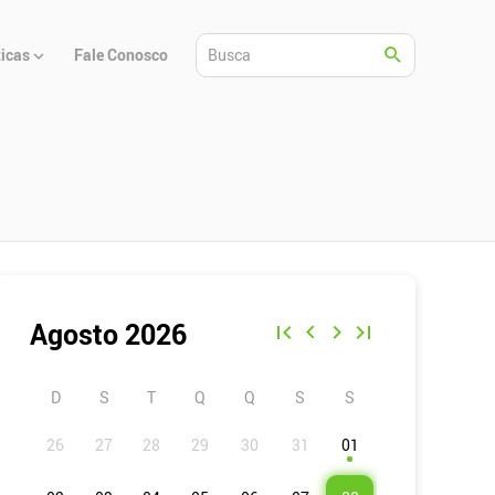
ticas
Fale Conosco
Agosto 2026
D
S
T
Q
Q
S
S
01