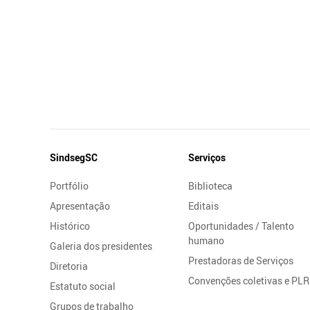
Mapa
SindsegSC
Serviços
do
Portfólio
Biblioteca
Site
Apresentação
Editais
Histórico
Oportunidades / Talento
humano
Galeria dos presidentes
Prestadoras de Serviços
Diretoria
Convenções coletivas e PLR
Estatuto social
Grupos de trabalho