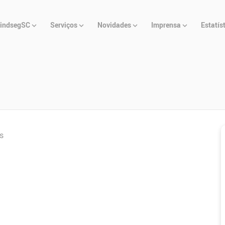
u
indsegSC
Serviços
Novidades
Imprensa
Estatís
cipal
s