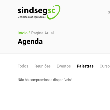
Pular Navegação (s)
Men
S
Prin
/
Início
Página Atual
Agenda
Todos
Reuniões
Eventos
Palestras
Curso
Não há compromissos disponíveis!