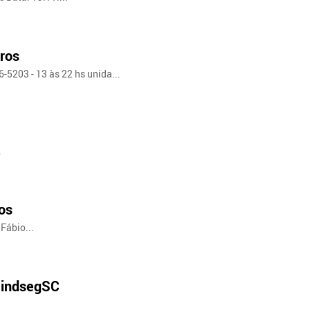
uros
-5203 - 13 às 22 hs unida...
.
os
 Fábio...
 SindsegSC