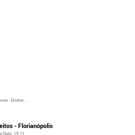
rres - Diretor ...
itos - Florianópolis
 Data: 19.11....