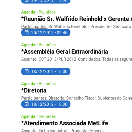
Agenda •
Reuniões
*Reunião Sr. Walfrido Reinhold x Gerente
Participantes:
Sr. Walfrido Reinhold - Presidente - Sindicato 
20/12/2012 • 09:45
Agenda •
Reuniões
*Assembléia Geral Extraordinária
Assunto: CCT 2013/PLR 2012 Convidados: Todas as segura
...
18/12/2012 • 15:00
Agenda •
Reuniões
*Diretoria
Participantes: Diretoria, Conselho Fiscal, Suplentes do Con
18/12/2012 • 16:00
Agenda •
Reuniões
*Atendimento Associada MetLife
Assunto
: Ficha cadastral - Proposta de sócia