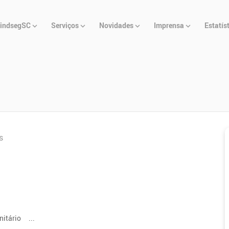
u
indsegSC
Serviços
Novidades
Imprensa
Estatís
cipal
s
unitário ...