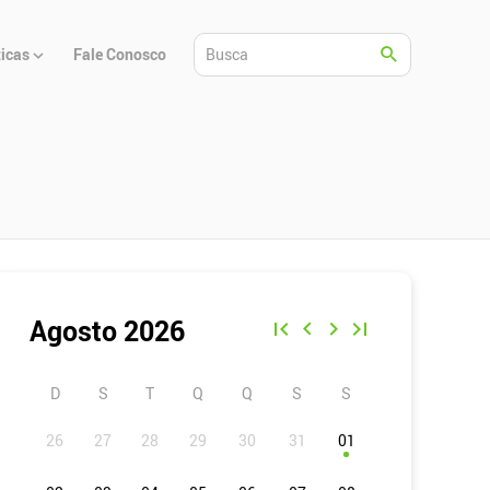
ticas
Fale Conosco
Agosto 2026
D
S
T
Q
Q
S
S
01