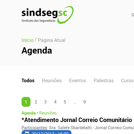
Pular Navegação (s)
Men
S
Prin
/
Início
Página Atual
Agenda
Todos
Reuniões
Eventos
Palestras
Curso
1
2
3
4
5
...
9
Agenda •
Reuniões
*Atendimento Jornal Correio Comunitário
Participantes
: Sra. Salete Sbardelatti - Jornal Correio Com
20/12/2012 • 16:00