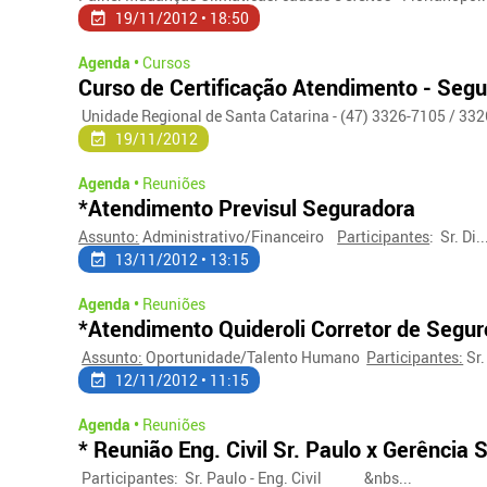
19/11/2012 • 18:50
Agenda •
Cursos
Curso de Certificação Atendimento - Seg
Unidade Regional de Santa Catarina - (47) 3326-7105 / 3326
19/11/2012
Agenda •
Reuniões
*Atendimento Previsul Seguradora
Assunto:
Administrativo/Financeiro
Participantes
: Sr. Di..
13/11/2012 • 13:15
Agenda •
Reuniões
*Atendimento Quideroli Corretor de Segur
Assunto:
Oportunidade/Talento Humano
Participantes:
Sr.
12/11/2012 • 11:15
Agenda •
Reuniões
* Reunião Eng. Civil Sr. Paulo x Gerência
Participantes: Sr. Paulo - Eng. Civil &nbs...