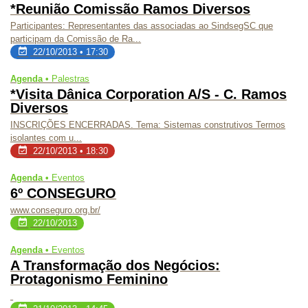
*Reunião Comissão Ramos Diversos
Participantes: Representantes das associadas ao SindsegSC que
participam da Comissão de Ra...
22/10/2013 • 17:30
Agenda •
Palestras
*Visita Dânica Corporation A/S - C. Ramos
Diversos
INSCRIÇÕES ENCERRADAS. Tema:
Sistemas construtivos Termos
isolantes com u...
22/10/2013 • 18:30
Agenda •
Eventos
6º CONSEGURO
www.conseguro.org.br/
22/10/2013
Agenda •
Eventos
A Transformação dos Negócios:
Protagonismo Feminino