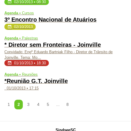
02/10/2013 • 08:30
Agenda •
Cursos
3º Encontro Nacional de Atuários
02/10/2013
Agenda •
Palestras
* Diretor sem Fronteiras - Joinville
Convidado: Engº Eduardo Bartniak Filho - Diretor de Trânsito de
Joinville. Tema: Mo...
01/10/2013 • 18:30
Agenda •
Reuniões
*Reunião G.T. Joinville
01/10/2013 • 17:15
1
2
3
4
5
...
8
Mapa
SindsegSC