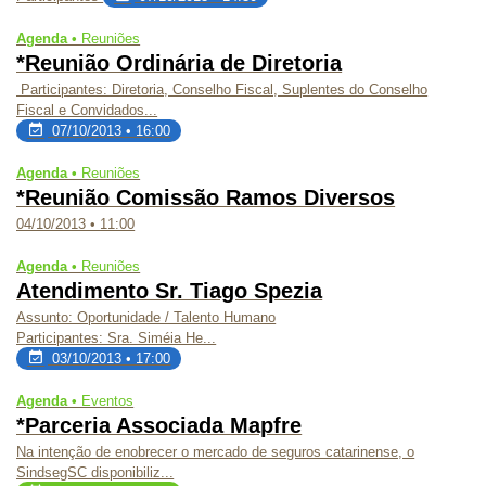
Agenda •
Reuniões
*Reunião Ordinária de Diretoria
Participantes
: Diretoria, Conselho Fiscal, Suplentes do Conselho
Fiscal e Convidados...
07/10/2013 • 16:00
Agenda •
Reuniões
*Reunião Comissão Ramos Diversos
04/10/2013 • 11:00
Agenda •
Reuniões
Atendimento Sr. Tiago Spezia
Assunto:
Oportunidade / Talento Humano
Participantes:
Sra. Siméia He...
03/10/2013 • 17:00
Agenda •
Eventos
*Parceria Associada Mapfre
Na intenção de enobrecer o mercado de seguros catarinense, o
SindsegSC disponibiliz...