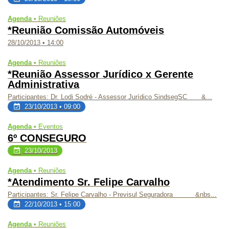
Agenda •
Reuniões
*Reunião Comissão Automóveis
28/10/2013 • 14:00
Agenda •
Reuniões
*Reunião Assessor Jurídico x Gerente
Administrativa
Participantes: Dr. Lodi Sodré - Assessor Jurídico SindsegSC &...
23/10/2013 • 09:00
Agenda •
Eventos
6º CONSEGURO
23/10/2013
Agenda •
Reuniões
*Atendimento Sr. Felipe Carvalho
Participantes: Sr. Felipe Carvalho - Previsul Seguradora &nbs...
22/10/2013 • 15:00
Agenda •
Reuniões