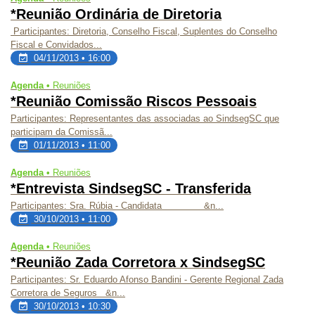
*Reunião Ordinária de Diretoria
Participantes
: Diretoria, Conselho Fiscal, Suplentes do Conselho
Fiscal e Convidados...
04/11/2013 • 16:00
Agenda •
Reuniões
*Reunião Comissão Riscos Pessoais
Participantes:
Representantes das associadas ao SindsegSC que
participam da Comissã...
01/11/2013 • 11:00
Agenda •
Reuniões
*Entrevista SindsegSC - Transferida
Participantes: Sra. Rúbia - Candidata &n...
30/10/2013 • 11:00
Agenda •
Reuniões
*Reunião Zada Corretora x SindsegSC
Participantes: Sr. Eduardo Afonso Bandini - Gerente Regional Zada
Corretora de Seguros &n...
30/10/2013 • 10:30