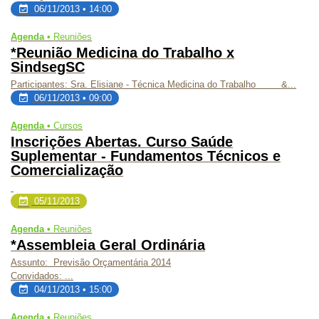
06/11/2013 • 14:00
Agenda •
Reuniões
*Reunião Medicina do Trabalho x
SindsegSC
Participantes: Sra. Elisiane - Técnica Medicina do Trabalho &...
06/11/2013 • 09:00
Agenda •
Cursos
Inscrições Abertas. Curso Saúde
Suplementar - Fundamentos Técnicos e
Comercialização
05/11/2013
Agenda •
Reuniões
*Assembleia Geral Ordinária
Assunto:
Previsão Orçamentária 2014
Convidados:
...
04/11/2013 • 15:00
Agenda •
Reuniões