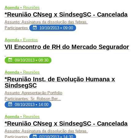
Agenda •
Reuniões
*Reunião CNseg x SindsegSC - Cancelada
Assunto:
Assinatura da dissolução das febras.
Participantes
10/10/2013 • 09:00
Agenda •
Eventos
VII Encontro de RH do Mercado Segurador
09/10/2013 • 08:30
Agenda •
Reuniões
*Reunião Inst. de Evolução Humana x
SindsegSC
Assunto:
Apresentação Portfolio
Participantes:
Sr. Robson Ber...
08/10/2013 • 14:00
Agenda •
Reuniões
*Reunião CNseg x SindsegSC - Cancelada
Assunto:
Assinatura da dissolução das febras.
Participantes
07/10/2013 • 14:30