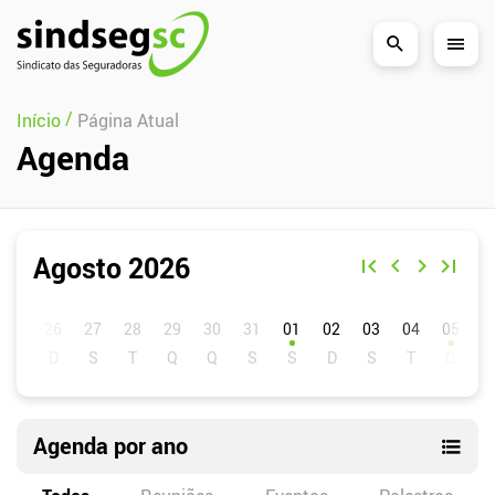
Pular Navegação (s)
/
Início
Página Atual
Agenda
Agosto 2026
D
S
T
Q
Q
S
S
01
02
03
04
05
0
Agenda por ano