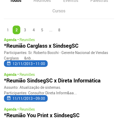
Todos
Reuniões
Eventos
Palestras
Cursos
1
2
3
4
5
...
8
Agenda •
Reuniões
*Reunião Carglass x SindsegSC
Participantes: Sr. Roberto Bocchi - Gerente Nacional de Vendas
Carglass &nb...
12/11/2013 • 11:00
Agenda •
Reuniões
*Reunião SindsegSC x Direta Informática
Assunto: Atualização de sistemas.
Participantes: Consultor Direta Inform&aa...
11/11/2013 • 09:00
Agenda •
Reuniões
*Reunião You Print x SindsegSC