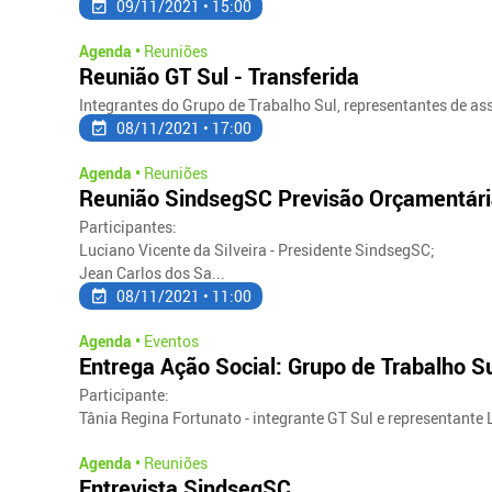
09/11/2021 • 15:00
Agenda •
Reuniões
Reunião GT Sul - Transferida
Integrantes do Grupo de Trabalho Sul, representantes de a
08/11/2021 • 17:00
Agenda •
Reuniões
Reunião SindsegSC Previsão Orçamentár
Participantes:
Luciano Vicente da Silveira - Presidente SindsegSC;
Jean Carlos dos Sa...
08/11/2021 • 11:00
Agenda •
Eventos
Entrega Ação Social: Grupo de Trabalho S
Participante:
Tânia Regina Fortunato - integrante GT Sul e representante
Agenda •
Reuniões
Entrevista SindsegSC