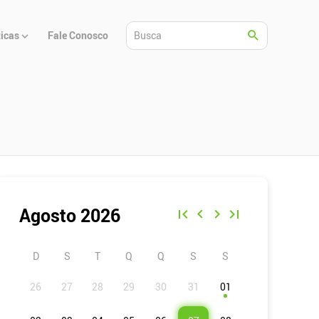
ticas
Fale Conosco
Agosto 2026
D
S
T
Q
Q
S
S
01