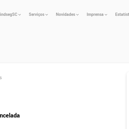
u
indsegSC
Serviços
Novidades
Imprensa
Estatís
cipal
s
ancelada