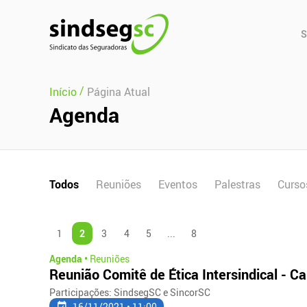
Pular Navegação (s)
Men
S
Prin
/
Início
Página Atual
Agenda
Todos
Reuniões
Eventos
Palestras
Curso
1
2
3
4
5
...
8
Agenda •
Reuniões
Reunião Comitê de Ética Intersindical - C
Participações: SindsegSC e SincorSC
16/11/2021 • 11:00