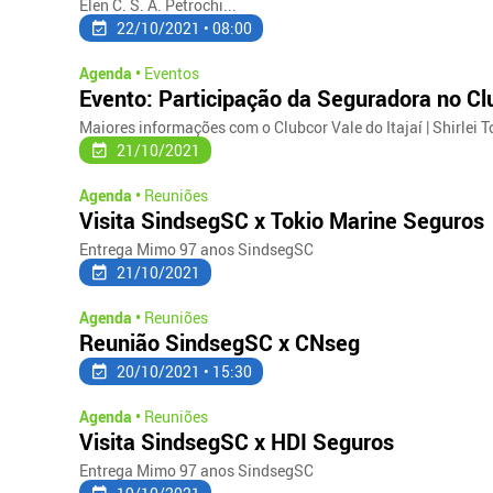
Elen C. S. A. Petrochi...
22/10/2021 • 08:00
Agenda •
Eventos
Evento: Participação da Seguradora no Clu
Maiores informações com o Clubcor Vale do Itajaí | Shirlei To
21/10/2021
Agenda •
Reuniões
Visita SindsegSC x Tokio Marine Seguros
Entrega Mimo 97 anos SindsegSC
21/10/2021
Agenda •
Reuniões
Reunião SindsegSC x CNseg
20/10/2021 • 15:30
Agenda •
Reuniões
Visita SindsegSC x HDI Seguros
Entrega Mimo 97 anos SindsegSC