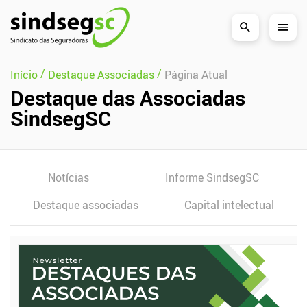
Pular Navegação (s)
/
/
Início
Destaque Associadas
Página Atual
Destaque das Associadas
SindsegSC
Notícias
Informe SindsegSC
Destaque associadas
Capital intelectual