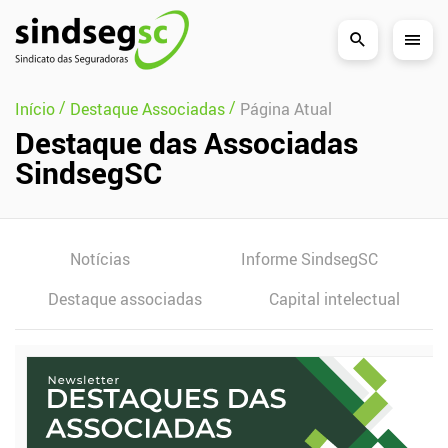
Pular Navegação (s)
/
/
Início
Destaque Associadas
Página Atual
Destaque das Associadas
SindsegSC
Notícias
Informe SindsegSC
Destaque associadas
Capital intelectual