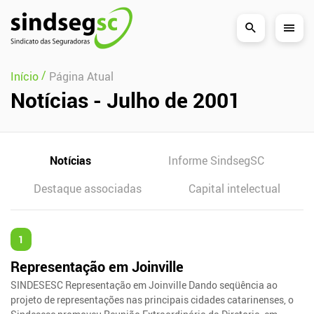
Pular Navegação (s)
/
Início
Página Atual
Notícias - Julho de 2001
Notícias
Informe SindsegSC
Destaque associadas
Capital intelectual
1
Representação em Joinville
SINDESESC Representação em Joinville Dando seqüência ao
projeto de representações nas principais cidades catarinenses, o