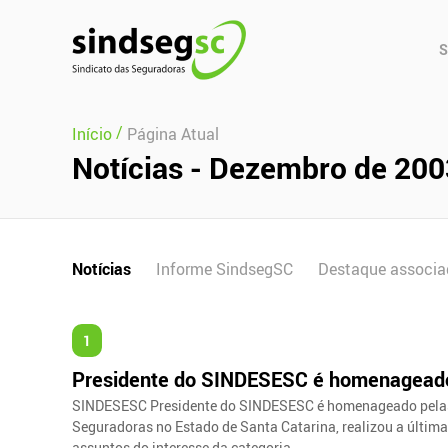
Pular Navegação (s)
Men
S
Prin
/
Início
Página Atual
Notícias - Dezembro de 200
Notícias
Informe SindsegSC
Destaque associa
1
Presidente do SINDESESC é homenageado
SINDESESC Presidente do SINDESESC é homenageado pelas 
Seguradoras no Estado de Santa Catarina, realizou a últim
assuntos do interesse da categoria.