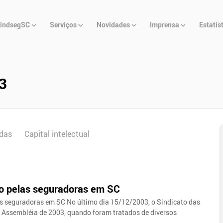
u
indsegSC
Serviços
Novidades
Imprensa
Estatís
cipal
3
das
Capital intelectual
 pelas seguradoras em SC
seguradoras em SC No último dia 15/12/2003, o Sindicato das
a Assembléia de 2003, quando foram tratados de diversos