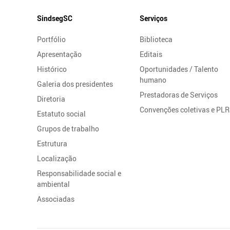
Mapa
SindsegSC
Serviços
do
Portfólio
Biblioteca
Site
Apresentação
Editais
Histórico
Oportunidades / Talento
humano
Galeria dos presidentes
Prestadoras de Serviços
Diretoria
Convenções coletivas e PLR
Estatuto social
Grupos de trabalho
Estrutura
Localização
Responsabilidade social e
ambiental
Associadas