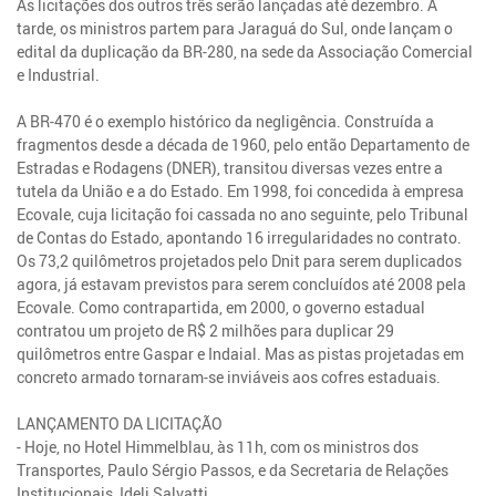
As licitações dos outros três serão lançadas até dezembro. À
tarde, os ministros partem para Jaraguá do Sul, onde lançam o
edital da duplicação da BR-280, na sede da Associação Comercial
e Industrial.
A BR-470 é o exemplo histórico da negligência. Construída a
fragmentos desde a década de 1960, pelo então Departamento de
Estradas e Rodagens (DNER), transitou diversas vezes entre a
tutela da União e a do Estado. Em 1998, foi concedida à empresa
Ecovale, cuja licitação foi cassada no ano seguinte, pelo Tribunal
de Contas do Estado, apontando 16 irregularidades no contrato.
Os 73,2 quilômetros projetados pelo Dnit para serem duplicados
agora, já estavam previstos para serem concluídos até 2008 pela
Ecovale. Como contrapartida, em 2000, o governo estadual
contratou um projeto de R$ 2 milhões para duplicar 29
quilômetros entre Gaspar e Indaial. Mas as pistas projetadas em
concreto armado tornaram-se inviáveis aos cofres estaduais.
LANÇAMENTO DA LICITAÇÃO
- Hoje, no Hotel Himmelblau, às 11h, com os ministros dos
Transportes, Paulo Sérgio Passos, e da Secretaria de Relações
Institucionais, Ideli Salvatti