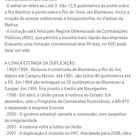
- O edital se refere ao Lote 3. São 12,9 quilômetros da ponte sobre
o Rio Belchior à ponte sobre o Rio do Testo, em Blumenau. Inclui a
criação do acesso subterrâneo à Itoupavazinha, no Viaduto da
Mafisa
- A licitação será feita pelo Regime Diferenciado de Contratações
Públicas (RDC), que permite a escolha mais rápida das empresas.
Enquanto uma licitação convencional leva 90 dias, no RDC pode
levar um mês
A LONGA ESTRADA DA DUPLICAÇÃO
- 1963/1995 - Rodovia é construída de Blumenau a Rio do Sul,
depois até Campos Novos. Até 1981, são feitos 40 quilômetros até
o RS. Em 1984 são entregues os 20 quilômetros de Blumenau a
Gaspar. Em 1995, fica pronto o trecho até Navegantes
- 1998 - Em abril, a União passa a rodovia ao Estado. Em
dezembro, com o Programa de Concessões Rodoviárias, a BR-470
é repassada à empresa Ecovale
- 2000 - O governo estadual cancela a concessão, com suspeitas
de irregularidade
- 2001 - A rodovia volta à tutela da União
- 2007 - A duplicação é incluída no PAC. Alardeada para 2008, obra