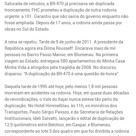
Saturada de veículos, a BR-470 já precisava ser duplicada.
Ironicamente, FHC prometeu a duplicação de outra rodovia
urgente: a 101. Garantiu que não sairia do governo enquanto não
fosse ampliada. Depois de 17 anos, a rodovia ainda passa por
obras no Sul do Estado.
A cena se repetiu. Tarde de 9 de junho de 2011. A presidente da
República agora era Dilma Rousseff. Encarava mais de mil
pessoas no Bairro Passo Manso, em Blumenau. Na primeira
viagem ao Estado, entregava 580 apartamentos do Minha Casa
Minha Vida a atingidos pela tragédia de 2008. No discurso,
disparou: “A duplicação da BR-470 é uma questão de honra”.
Daquela tarde de 1995 até hoje, pelo menos 1,8 mil pessoas
morreram em acidentes na rodovia. Hoje, em quase duas décadas
de reivindicações, o Vale do Itajaí nunca esteve tão perto da
duplicação. No Hotel Himmelblau, às 11h, os ministros dos
Transportes, Paulo Sérgio Passos, e da Secretaria de Relações
Institucionais, Ideli Salvatti, lançarão o edital de duplicação de
12,9 quilômetros entre Belchior, em Gaspar, e Blumenau,
correspondente ao lote 3 dos quatro em que foi dividida a rodovia.