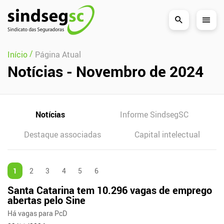
Pular Navegação (s)
/
Início
Página Atual
Notícias - Novembro de 2024
Notícias
Informe SindsegSC
Destaque associadas
Capital intelectual
1
2
3
4
5
6
Santa Catarina tem 10.296 vagas de emprego
abertas pelo Sine
Há vagas para PcD