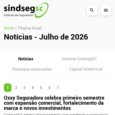
Pular Navegação (s)
/
Início
Página Atual
Notícias - Julho de 2026
Notícias
Informe SindsegSC
Destaque associadas
Capital intelectual
1
2
3
4
5
6
7
Oxxy Seguradora celebra primeiro semestre
com expansão comercial, fortalecimento da
marca e novos investimentos
Companhia amplia relacionamento com corretores e assessorias,