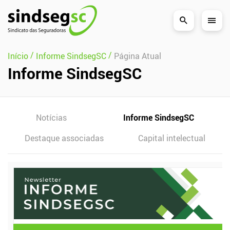
Pular Navegação (s)
/
/
Início
Informe SindsegSC
Página Atual
Informe SindsegSC
Notícias
Informe SindsegSC
Destaque associadas
Capital intelectual