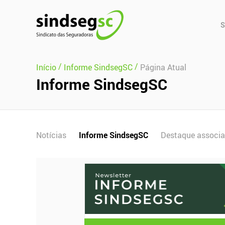
Pular Navegação (s)
Men
S
Prin
/
/
Início
Informe SindsegSC
Página Atual
Informe SindsegSC
Notícias
Informe SindsegSC
Destaque associ