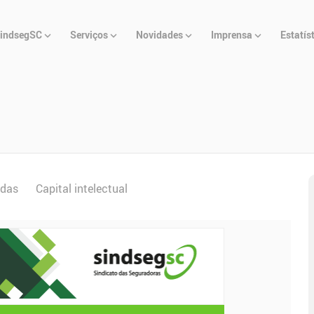
u
indsegSC
Serviços
Novidades
Imprensa
Estatís
cipal
adas
Capital intelectual