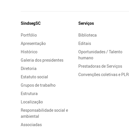
Mapa
SindsegSC
Serviços
do
Portfólio
Biblioteca
Site
Apresentação
Editais
Histórico
Oportunidades / Talento
humano
Galeria dos presidentes
Prestadoras de Serviços
Diretoria
Convenções coletivas e PLR
Estatuto social
Grupos de trabalho
Estrutura
Localização
Responsabilidade social e
ambiental
Associadas