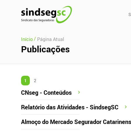
Pular Navegação (s)
Men
S
Prin
/
Início
Página Atual
Publicações
1
2
CNseg - Conteúdos
Relatório das Atividades - SindsegSC
Almoço do Mercado Segurador Catarinen