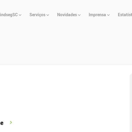
u
indsegSC
Serviços
Novidades
Imprensa
Estatís
cipal
se