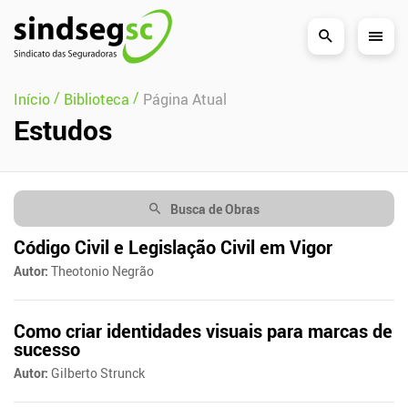
Pular Navegação (s)
/
/
Início
Biblioteca
Página Atual
Estudos
Busca de Obras
Código Civil e Legislação Civil em Vigor
Autor:
Theotonio Negrão
Como criar identidades visuais para marcas de
sucesso
Autor:
Gilberto Strunck