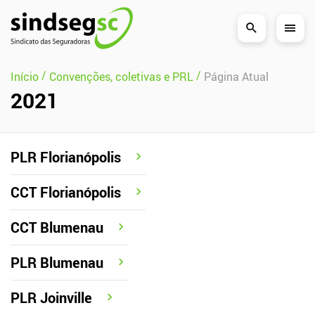
Pular Navegação (s)
/
/
Início
Convenções, coletivas e PRL
Página Atual
2021
PLR Florianópolis
CCT Florianópolis
CCT Blumenau
PLR Blumenau
PLR Joinville