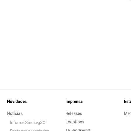
Novidades
Imprensa
Est
Notícias
Releases
Mer
Logotipos
Informe SindsegSC
TV SindsegSC
Destaque associadas