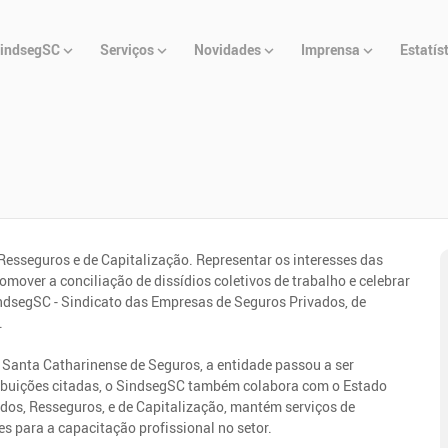
u
indsegSC
Serviços
Novidades
Imprensa
Estatís
cipal
e Resseguros e de Capitalização. Representar os interesses das
omover a conciliação de dissídios coletivos de trabalho e celebrar
ndsegSC - Sindicato das Empresas de Seguros Privados, de
.
anta Catharinense de Seguros, a entidade passou a ser
ibuições citadas, o SindsegSC também colabora com o Estado
dos, Resseguros, e de Capitalização, mantém serviços de
es para a capacitação profissional no setor.