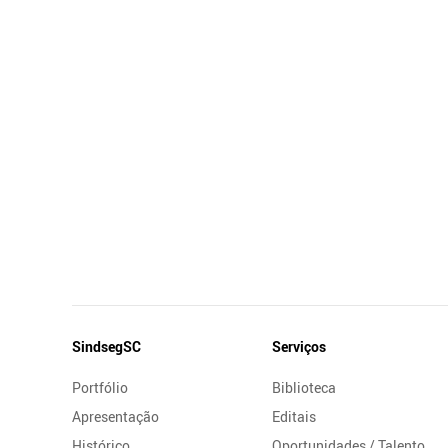
Mapa
SindsegSC
Serviços
do
Portfólio
Biblioteca
Site
Apresentação
Editais
Histórico
Oportunidades / Talento