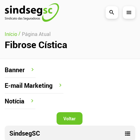
Pular Navegação (s)
/
Início
Página Atual
Fibrose Cística
Banner
E-mail Marketing
Notícia
Voltar
SindsegSC