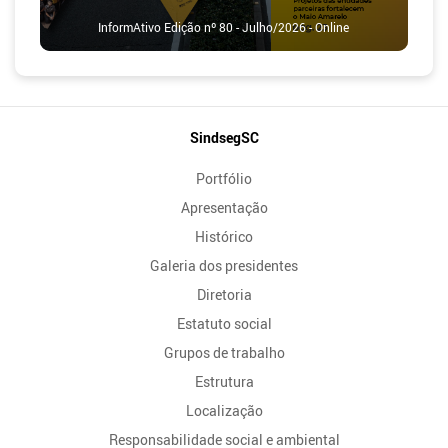
InformAtivo Edição nº 80 - Julho/2026 - Online
Mapa
SindsegSC
do
Portfólio
Site
Apresentação
Histórico
Galeria dos presidentes
Diretoria
Estatuto social
Grupos de trabalho
Estrutura
Localização
Responsabilidade social e ambiental