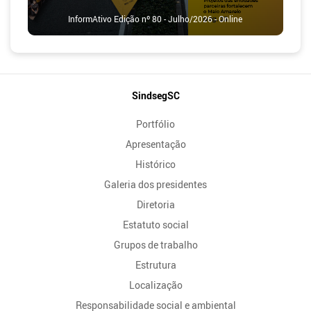
InformAtivo Edição nº 80 - Julho/2026 - Online
Mapa
SindsegSC
do
Portfólio
Site
Apresentação
Histórico
Galeria dos presidentes
Diretoria
Estatuto social
Grupos de trabalho
Estrutura
Localização
Responsabilidade social e ambiental