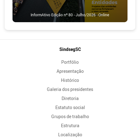
InformAtivo Edição nº 80 - Julho/2026 - Online
Mapa
SindsegSC
do
Portfólio
Site
Apresentação
Histórico
Galeria dos presidentes
Diretoria
Estatuto social
Grupos de trabalho
Estrutura
Localização