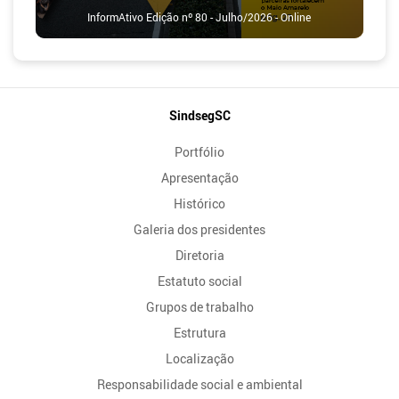
InformAtivo Edição nº 80 - Julho/2026 - Online
Mapa
SindsegSC
do
Portfólio
Site
Apresentação
Histórico
Galeria dos presidentes
Diretoria
Estatuto social
Grupos de trabalho
Estrutura
Localização
Responsabilidade social e ambiental