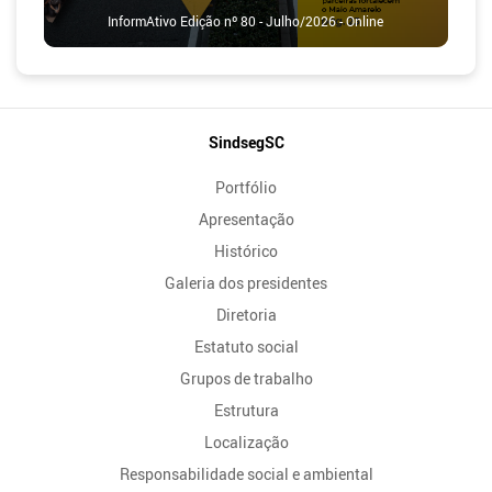
InformAtivo Edição nº 80 - Julho/2026 - Online
Mapa
SindsegSC
do
Portfólio
Site
Apresentação
Histórico
Galeria dos presidentes
Diretoria
Estatuto social
Grupos de trabalho
Estrutura
Localização
Responsabilidade social e ambiental