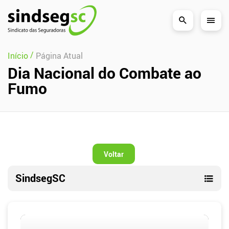
Pular Navegação (s)
/
Início
Página Atual
Dia Nacional do Combate ao
Fumo
Voltar
SindsegSC