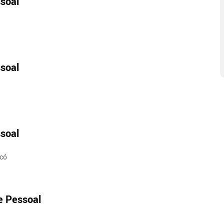
soal
soal
soal
ecó
e Pessoal