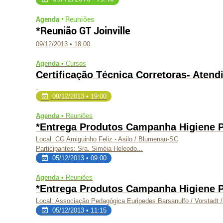
Agenda •
Reuniões
*Reunião GT Joinville
09/12/2013 • 18:00
Agenda •
Cursos
Certificação Técnica Corretoras- Aten
09/12/2013 • 19:00
Agenda •
Reuniões
*Entrega Produtos Campanha Higiene 
Local: CG Amiguinho Feliz - Asilo / Blumenau-SC
Participantes: Sra. Siméia Heleodo...
05/12/2013 • 09:00
Agenda •
Reuniões
*Entrega Produtos Campanha Higiene 
Local: Associação Pedagógica Euripedes Barsanulfo / Vorstadt / 
05/12/2013 • 11:15