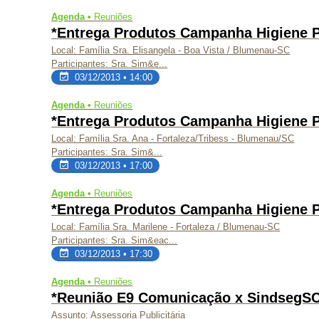
Agenda •
Reuniões
*Entrega Produtos Campanha Higiene 
Local: Família Sra. Elisangela - Boa Vista / Blumenau-SC
Participantes: Sra. Sim&e...
03/12/2013 • 14:00
Agenda •
Reuniões
*Entrega Produtos Campanha Higiene 
Local: Família Sra. Ana - Fortaleza/Tribess - Blumenau/SC
Participantes: Sra. Sim&...
03/12/2013 • 17:00
Agenda •
Reuniões
*Entrega Produtos Campanha Higiene 
Local: Família Sra. Marilene - Fortaleza / Blumenau-SC
Participantes: Sra. Sim&eac...
03/12/2013 • 17:30
Agenda •
Reuniões
*Reunião E9 Comunicação x SindsegS
Assunto: Assessoria Publicitária