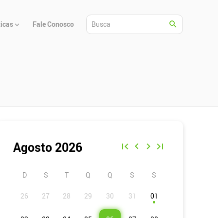
ticas
Fale Conosco
Agosto 2026
D
S
T
Q
Q
S
S
01