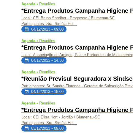
Agenda •
Reuniões
*Entrega Produtos Campanha Higiene 
Local: CEI Bruno Shreiber - Progresso / Blumenau-SC
Participantes: Sra. Siméia Hel...
04/12/2013 • 09:00
Agenda •
Reuniões
*Entrega Produtos Campanha Higiene 
Local: Associação de Amigos, Pais e Portadores de Mielomeningo
04/12/2013 • 14:30
Agenda •
Reuniões
*Reunião Previsul Seguradora x Sinds
Participantes: Sr. Sandro Florence - Gerente de Subscrição Prev
04/12/2013 • 18:00
Agenda •
Reuniões
*Entrega Produtos Campanha Higiene 
Local: CEI Elisa Hort - Jordão / Blumenau-SC
Participantes: Sra. Siméia Hel...
03/12/2013 • 09:00