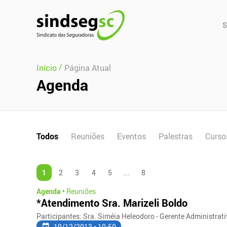
Pular Navegação (s)
Men
S
Prin
/
Início
Página Atual
Agenda
Todos
Reuniões
Eventos
Palestras
Curso
1
2
3
4
5
...
8
Agenda •
Reuniões
*Atendimento Sra. Marizeli Boldo
Participantes: Sra. Siméia Heleodoro - Gerente Administra
19/12/2013 • 10:50