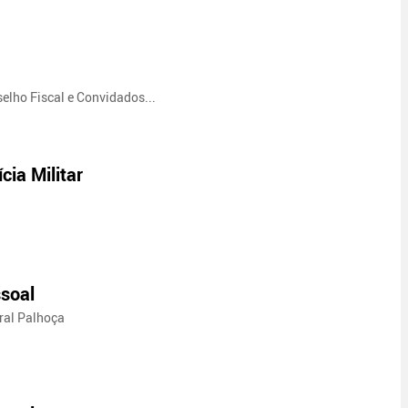
selho Fiscal e Convidados...
ia Militar
soal
gral Palhoça