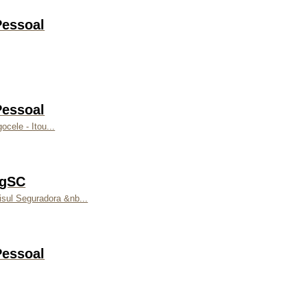
Pessoal
Pessoal
cele - Itou...
egSC
isul Seguradora &nb...
Pessoal