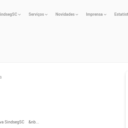
u
indsegSC
Serviços
Novidades
Imprensa
Estatís
cipal
s
tiva SindsegSC &nb...