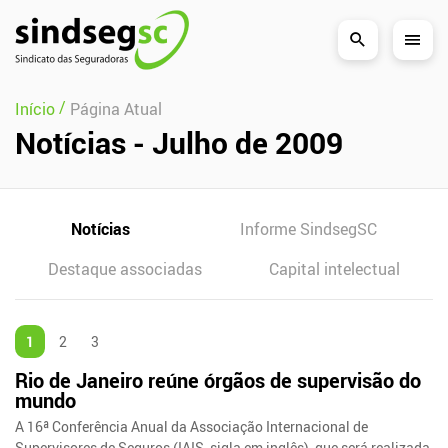
Pular Navegação (s)
/
Início
Página Atual
Notícias - Julho de 2009
Notícias
Informe SindsegSC
Destaque associadas
Capital intelectual
1
2
3
Rio de Janeiro reúne órgãos de supervisão do
mundo
A 16ª Conferência Anual da Associação Internacional de
Supervisores de Seguros (IAIS, sigla em inglês), que será realizada