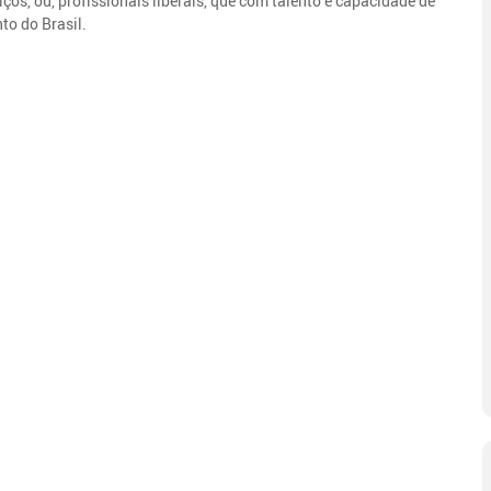
ços, ou, profissionais liberais, que com talento e capacidade de
to do Brasil.