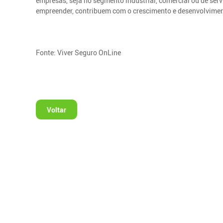
empresas, seja no segmento industrial, comercial ou de servi
empreender, contribuem com o crescimento e desenvolvimen
Fonte: Viver Seguro OnLine
Voltar