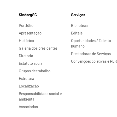
Mapa
SindsegSC
Serviços
do
Portfólio
Biblioteca
Site
Apresentação
Editais
Histórico
Oportunidades / Talento
humano
Galeria dos presidentes
Prestadoras de Serviços
Diretoria
Convenções coletivas e PLR
Estatuto social
Grupos de trabalho
Estrutura
Localização
Responsabilidade social e
ambiental
Associadas