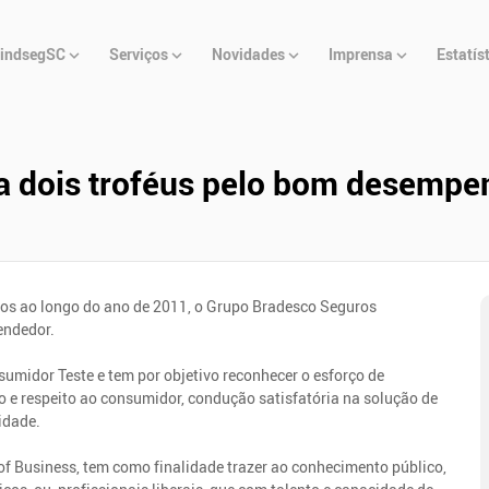
u
indsegSC
Serviços
Novidades
Imprensa
Estatís
cipal
a dois troféus pelo bom desemp
os ao longo do ano de 2011, o Grupo Bradesco Seguros
endedor.
midor Teste e tem por objetivo reconhecer o esforço de
 e respeito ao consumidor, condução satisfatória na solução de
idade.
of Business, tem como finalidade trazer ao conhecimento público,