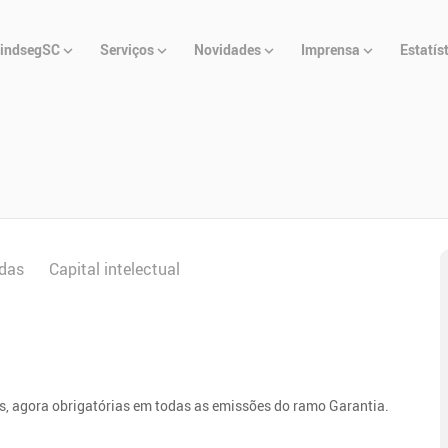
u
indsegSC
Serviços
Novidades
Imprensa
Estatís
cipal
das
Capital intelectual
es, agora obrigatórias em todas as emissões do ramo Garantia.