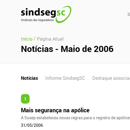
Pular Navegação (s)
Men
S
Prin
/
Início
Página Atual
Notícias - Maio de 2006
Notícias
Informe SindsegSC
Destaque associa
1
Mais segurança na apólice
A Susep estabeleceu novas regras para o registro de apólic
31/05/2006