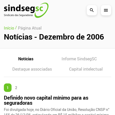
Pular Navegação (s)
/
Início
Página Atual
Notícias - Dezembro de 2006
Notícias
Informe SindsegSC
Destaque associadas
Capital intelectual
1
2
Definido novo capital mínimo para as
seguradoras
Foi divulgada hoje, no Diário Oficial da União, Resolução CNSP n°
155 de 26/12/06, estipulando em R$ 15 milhões o capital mínimo