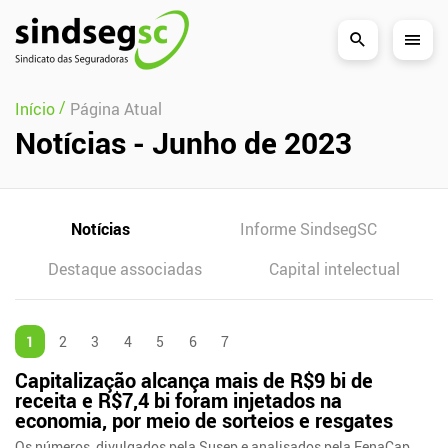
Pular Navegação (s)
/
Início
Página Atual
Notícias - Junho de 2023
Notícias
Informe SindsegSC
Destaque associadas
Capital intelectual
1
2
3
4
5
6
7
Capitalização alcança mais de R$9 bi de
receita e R$7,4 bi foram injetados na
economia, por meio de sorteios e resgates
Os números, divulgados pela Susep e analisados pela FenaCap,