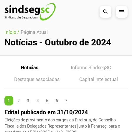
Pular Navegação (s)
/
Início
Página Atual
Notícias - Outubro de 2024
Notícias
Informe SindsegSC
Destaque associadas
Capital intelectual
1
2
3
4
5
6
7
Edital publicado em 31/10/2024
Eleições de provimento dos cargos da Diretoria, do Conselho
Fiscal e dos Delegados Representantes junto à Fenaseg, para o